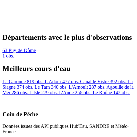
Départements avec le plus d'observations
63
Puy-de-Dôme
1 obs.
Meilleurs cours d'eau
La Garonne
819 obs.
L'Adour
477 obs.
Canal le Vistre
392 obs.
La
Siagne
374 obs.
Le Tarn
340 obs.
L'Arnoult
287 obs.
Agouille de la
Mer
286 obs.
L'Isle
279 obs.
L'Aude
256 obs.
Le Rhône
142 obs.
Coin de Pêche
Données issues des API publiques Hub'Eau, SANDRE et Météo-
France.