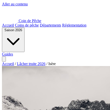
Aller au contenu
Coin de Pêche
Accueil
Coins de pêche
Départements
Réglementation
Saison 2026
Guides
Accueil
/
Lâcher truite 2026
/
Isère