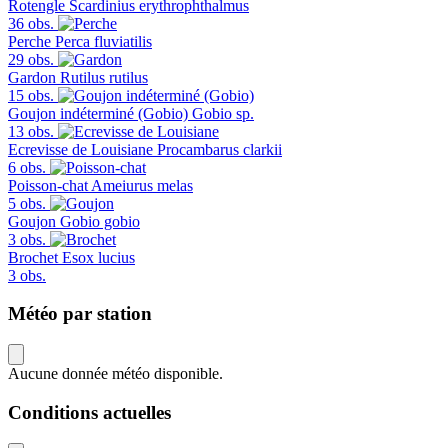
Rotengle
Scardinius erythrophthalmus
36 obs.
Perche
Perca fluviatilis
29 obs.
Gardon
Rutilus rutilus
15 obs.
Goujon indéterminé (Gobio)
Gobio sp.
13 obs.
Ecrevisse de Louisiane
Procambarus clarkii
6 obs.
Poisson-chat
Ameiurus melas
5 obs.
Goujon
Gobio gobio
3 obs.
Brochet
Esox lucius
3 obs.
Météo par station
Aucune donnée météo disponible.
Conditions actuelles