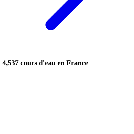
4,537 cours d'eau en France
MapLibre
MapLibre
| ©
| ©
OpenStreetMap
OpenStreetMap
France
France